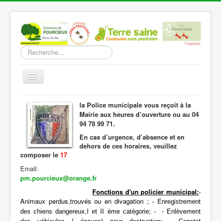
Rechercher
Basculer
la
navigation
Accueil
la Police municipale vous reçoit à la
Mairie aux heures d’ouverture ou au 04
Découverte
94 78 99 71.
Vie Municipale
En cas d’urgence, d’absence et en
dehors de ces horaires, veuillez
Vie locale
composer le
17
Infos pratiques
Email:
pm.pourcieux@orange.fr
Communication
Fonctions d'un policier municipal:
-
Animaux perdus,trouvés ou en divagation ;
- Enregistrement
Vous êtes ici :
Accueil
Vie Municipale
;
des chiens dangereux,I et II ème catégorie
-
- Enlèvement
Police municipale