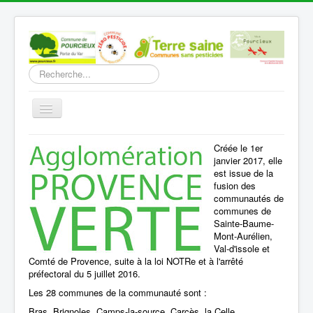
Rechercher
Basculer
la
navigation
Accueil
Créée le 1er
janvier 2017, elle
Découverte
est issue de la
fusion des
Vie Municipale
communautés de
communes de
Vie locale
Sainte-Baume-
Mont-Aurélien,
Infos pratiques
Val-d'issole et
Comté de Provence, suite à la loi NOTRe et à l'arrêté
Communication
préfectoral du 5 juillet 2016.
Les 28 communes de la communauté sont :
Vous êtes ici :
Accueil
Vie Municipale
Intercommunalité
Bras, Brignoles, Camps-la-source, Carcès, la Celle,