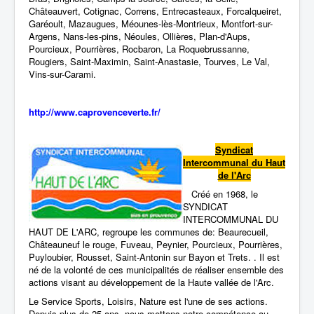
Châteauvert, Cotignac, Correns, Entrecasteaux, Forcalqueiret,
Garéoult, Mazaugues, Méounes-lès-Montrieux, Montfort-sur-
Argens, Nans-les-pins, Néoules, Ollières, Plan-d'Aups,
Pourcieux, Pourrières, Rocbaron, La Roquebrussanne,
Rougiers, Saint-Maximin, Saint-Anastasie, Tourves, Le Val,
Vins-sur-Carami.
http://www.caprovenceverte.fr/
Syndicat
Intercommunal du Haut
de l'Arc
Créé en 1968, le
SYNDICAT
INTERCOMMUNAL DU
HAUT DE L'ARC, regroupe les communes de: Beaurecueil,
Châteauneuf le rouge, Fuveau, Peynier, Pourcieux, Pourrières,
Puyloubier, Rousset, Saint-Antonin sur Bayon et Trets. . Il est
né de la volonté de ces municipalités de réaliser ensemble des
actions visant au développement de la Haute vallée de l'Arc.
Le Service Sports, Loisirs, Nature est l'une de ses actions.
Depuis plus de 25 ans, nous mettons notre compétence au