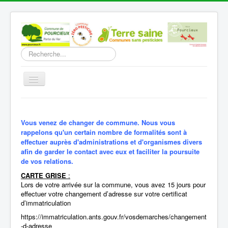
Rechercher
Basculer
la
navigation
Accueil
Découverte
Vous venez de changer de commune. Nous vous
rappelons qu'un certain nombre de formalités sont à
Vie Municipale
effectuer auprès d'administrations et d'organismes divers
afin de garder le contact avec eux et faciliter la poursuite
Vie locale
de vos relations.
Infos pratiques
CARTE GRISE
:
Lors de votre arrivée sur la commune, vous avez 15 jours pour
Communication
effectuer votre changement d’adresse sur votre certificat
d’immatriculation
Vous êtes ici :
Accueil
Infos pratiques
https://immatriculation.ants.gouv.fr/vosdemarches/changement
Nouveaux arrivants
-d-adresse