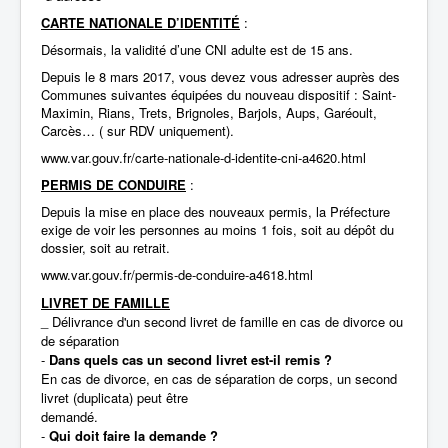
CARTE NATIONALE D’IDENTITÉ
:
Désormais, la validité d’une CNI adulte est de 15 ans.
Depuis le 8 mars 2017, vous devez vous adresser auprès des
Communes suivantes équipées du nouveau dispositif : Saint-
Maximin, Rians, Trets, Brignoles, Barjols, Aups, Garéoult,
Carcès… ( sur RDV uniquement).
www.var.gouv.fr/carte-nationale-d-identite-cni-a4620.html
PERMIS DE CONDUIRE
:
Depuis la mise en place des nouveaux permis, la Préfecture
exige de voir les personnes au moins 1 fois, soit au dépôt du
dossier, soit au retrait.
www.var.gouv.fr/permis-de-conduire-a4618.html
LIVRET DE FAMILLE
_ Délivrance d'un second livret de famille en cas de divorce ou
de séparation
-
Dans quels cas un second livret est-il remis ?
En cas de divorce, en cas de séparation de corps, un second
livret (duplicata) peut être
demandé.
-
Qui doit faire la demande ?