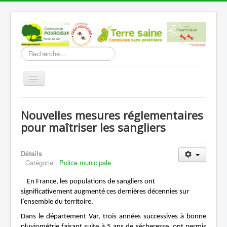
Rechercher
Basculer
la
navigation
Accueil
Nouvelles mesures réglementaires
Découverte
pour maîtriser les sangliers
Vie Municipale
Détails
Vie locale
Catégorie :
Police municipale
Infos pratiques
En France, les populations de sangliers ont
Communication
significativement augmenté ces dernières décennies sur
l’ensemble du territoire.
Vous êtes ici :
Accueil
Vie Municipale
Dans le département Var, trois années successives à bonne
Police municipale
pluviométrie faisant suite à 5 ans de sécheresse, ont permis