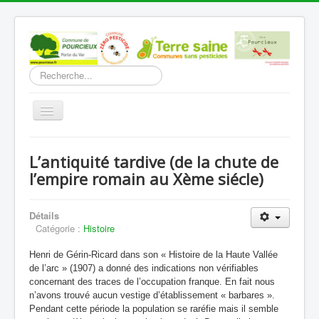
Rechercher
Basculer
la
navigation
Accueil
L’antiquité tardive (de la chute de
Découverte
l’empire romain au Xème siécle)
Vie Municipale
Détails
Vie locale
Catégorie :
Histoire
Infos pratiques
Henri de Gérin-Ricard dans son « Histoire de la Haute Vallée
Communication
de l’arc » (1907) a donné des indications non vérifiables
concernant des traces de l’occupation franque. En fait nous
n’avons trouvé aucun vestige d’établissement « barbares ».
Vous êtes ici :
Accueil
Découverte
L'histoire
Pendant cette période la population se raréfie mais il semble
L’antiquité (de la conquête romaine à la chute de l’empire