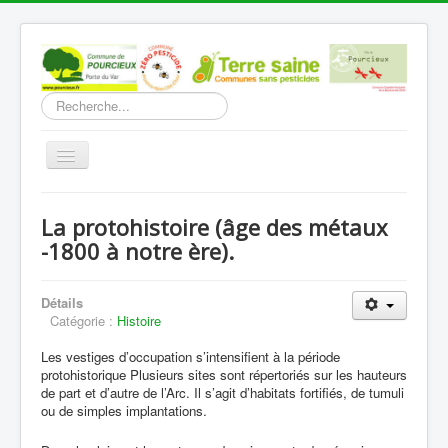
Rechercher
Basculer
la
navigation
Accueil
La protohistoire (âge des métaux
Découverte
-1800 à notre ère).
Vie Municipale
Détails
Vie locale
Catégorie :
Histoire
Infos pratiques
Les vestiges d’occupation s’intensifient à la période
protohistorique Plusieurs sites sont répertoriés sur les hauteurs
Communication
de part et d’autre de l’Arc. Il s’agit d’habitats fortifiés, de tumuli
ou de simples implantations.
Vous êtes ici :
Accueil
Découverte
L'histoire
La protohistoire (âge des métaux -1800 à notre ère).