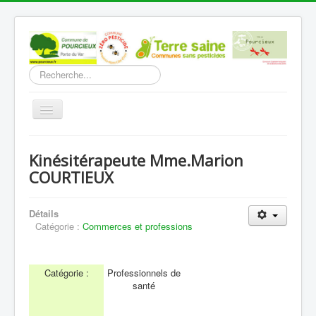
Rechercher
Basculer
la
navigation
Accueil
Kinésitérapeute Mme.Marion
Découverte
COURTIEUX
Vie Municipale
Détails
Vie locale
Catégorie :
Commerces et professions
Infos pratiques
Communication
Catégorie :
Professionnels de
santé
Vous êtes ici :
Accueil
Vie locale
Commerces et professions