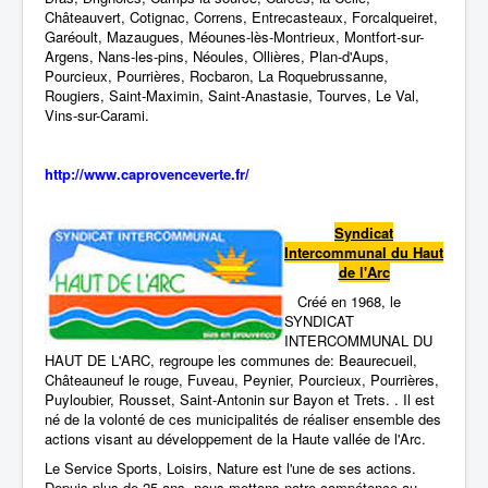
Châteauvert, Cotignac, Correns, Entrecasteaux, Forcalqueiret,
Garéoult, Mazaugues, Méounes-lès-Montrieux, Montfort-sur-
Argens, Nans-les-pins, Néoules, Ollières, Plan-d'Aups,
Pourcieux, Pourrières, Rocbaron, La Roquebrussanne,
Rougiers, Saint-Maximin, Saint-Anastasie, Tourves, Le Val,
Vins-sur-Carami.
http://www.caprovenceverte.fr/
Syndicat
Intercommunal du Haut
de l'Arc
Créé en 1968, le
SYNDICAT
INTERCOMMUNAL DU
HAUT DE L'ARC, regroupe les communes de: Beaurecueil,
Châteauneuf le rouge, Fuveau, Peynier, Pourcieux, Pourrières,
Puyloubier, Rousset, Saint-Antonin sur Bayon et Trets. . Il est
né de la volonté de ces municipalités de réaliser ensemble des
actions visant au développement de la Haute vallée de l'Arc.
Le Service Sports, Loisirs, Nature est l'une de ses actions.
Depuis plus de 25 ans, nous mettons notre compétence au