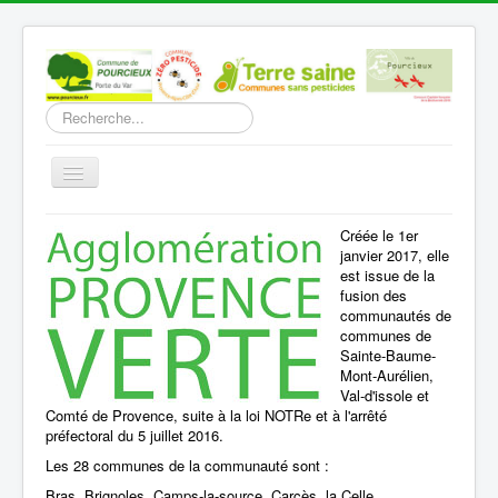
Rechercher
Basculer
la
navigation
Accueil
Créée le 1er
janvier 2017, elle
Découverte
est issue de la
fusion des
Vie Municipale
communautés de
communes de
Vie locale
Sainte-Baume-
Mont-Aurélien,
Infos pratiques
Val-d'issole et
Comté de Provence, suite à la loi NOTRe et à l'arrêté
Communication
préfectoral du 5 juillet 2016.
Les 28 communes de la communauté sont :
Vous êtes ici :
Accueil
Vie Municipale
Intercommunalité
Bras, Brignoles, Camps-la-source, Carcès, la Celle,