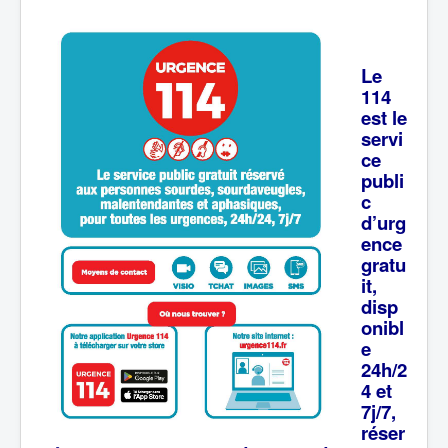
Le
114
est le
servi
ce
publi
c
d’urg
ence
gratu
it,
disp
onibl
e
24h/2
4 et
7j/7,
réser