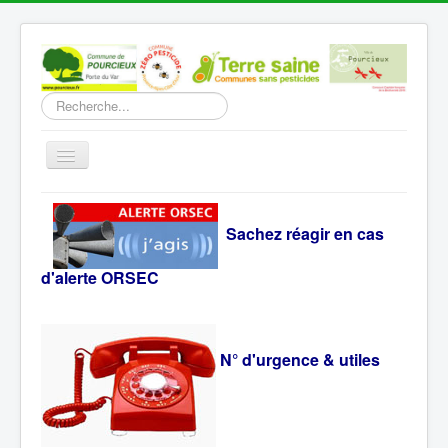
Rechercher
Basculer
la
navigation
Accueil
Sachez réagir en cas
Découverte
Vie Municipale
d'alerte ORSEC
Vie locale
Infos pratiques
N° d'urgence & utiles
Communication
Vous êtes ici :
Accueil
Infos pratiques
Numéros d'urgence et utiles