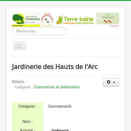
Rechercher
Basculer
la
navigation
Accueil
Jardinerie des Hauts de l'Arc
Découverte
Vie Municipale
Détails
Catégorie :
Commerces et professions
Vie locale
Infos pratiques
Catégorie :
Commercants
Communication
Nom :
Vous êtes ici :
Accueil
Vie locale
Commerces et professions
Activité :
Jardinerie