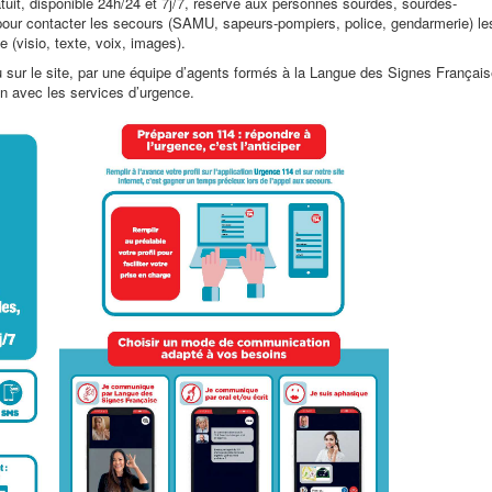
atuit, disponible 24h/24 et 7j/7, réservé aux personnes sourdes, sourdes-
our contacter les secours (SAMU, sapeurs-pompiers, police, gendarmerie) le
e (visio, texte, voix, images).
 ou sur le site, par une équipe d’agents formés à la Langue des Signes Françai
ien avec les services d’urgence.