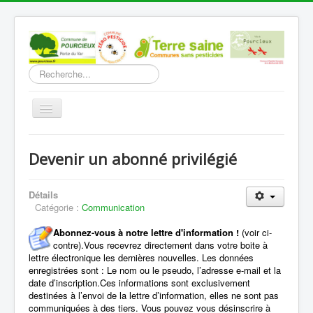
Rechercher
Basculer
la
navigation
Accueil
Devenir un abonné privilégié
Découverte
Vie Municipale
Détails
Catégorie :
Communication
Vie locale
Abonnez-vous à notre lettre d'information !
(voir ci-
Infos pratiques
contre).Vous recevrez directement dans votre boite à
lettre électronique les dernières nouvelles. L
es données
Communication
enregistrées sont : Le nom ou le pseudo, l’adresse e-mail et la
date d’inscription.Ces informations sont exclusivement
Vous êtes ici :
Accueil
Communication
destinées à l’envoi de la lettre d’information, elles ne sont pas
Devenir un abonné privilégié
communiquées à des tiers. Vous pouvez vous désinscrire à