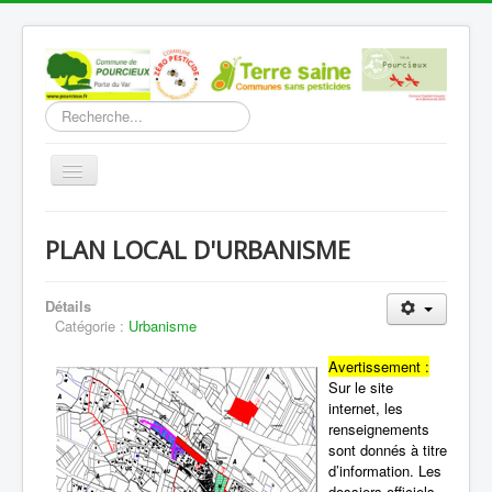
Rechercher
Basculer
la
navigation
Accueil
PLAN LOCAL D'URBANISME
Découverte
Vie Municipale
Détails
Catégorie :
Urbanisme
Vie locale
Avertissement :
Infos pratiques
Sur le site
internet, les
Communication
renseignements
sont donnés à titre
Vous êtes ici :
Accueil
Vie Municipale
d’information. Les
Urbanisme
PLAN LOCAL D'URBANISME
dossiers officiels