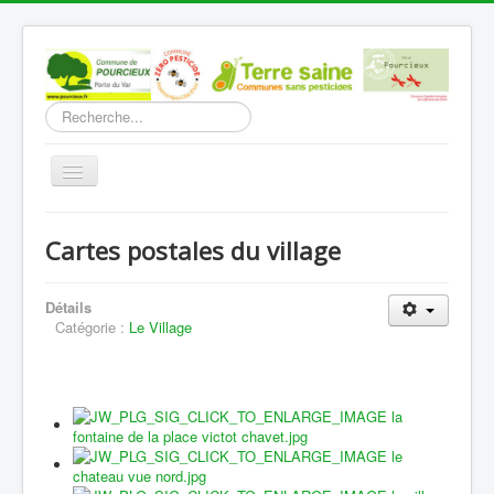
Rechercher
Basculer
la
navigation
Accueil
Cartes postales du village
Découverte
Vie Municipale
Détails
Catégorie :
Le Village
Vie locale
Infos pratiques
Communication
Vous êtes ici :
Accueil
Découverte
Le Village
Cartes postales du village