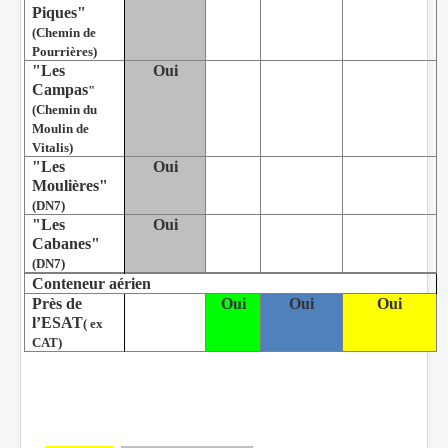
Piques"
(Chemin de
Pourrières)
"Les
Oui
Campas
"
(Chemin du
Moulin de
Vitalis)
"Les
Oui
Moulières"
(DN7)
"Les
Oui
Cabanes"
(DN7)
Conteneur aérien
Près de
Oui
Oui
Oui
l’ESAT
( ex
CAT)