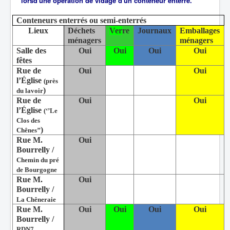
lorsd'une opération de vidage d'un conteneur enterré.
Conteneurs enterrés ou semi-enterrés
Lieux
Déchets
Ver
re
Journaux
Emballages
ménagers
ménagers
Salle des
Oui
Oui
Oui
Oui
fêtes
Rue de
Oui
Oui
l’Église
(près
)
du lavoir
Rue de
Oui
Oui
l’Église
(‘’Le
Clos des
)
Chênes’’
Rue M.
Oui
Bourrelly /
Chemin du pré
de Bourgogne
Rue M.
Oui
Bourrelly /
La Chêneraie
Rue M.
Oui
Oui
Oui
Oui
Bourrelly /
RDN7