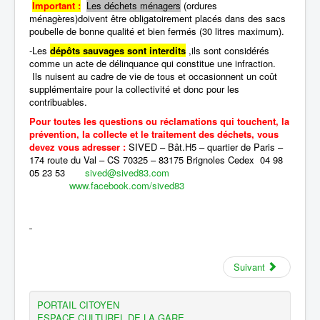
Important :
Les déchets ménagers
(ordures
ménagères)doivent être obligatoirement placés dans des sacs
poubelle de bonne qualité et bien fermés (30 litres maximum).
-Les
dépôts sauvages sont interdits
,ils sont considérés
comme un acte de délinquance qui constitue une infraction.
Ils nuisent au cadre de vie de tous et occasionnent un coût
supplémentaire pour la collectivité et donc pour les
contribuables.
Pour toutes les questions ou réclamations qui touchent, la
prévention, la collecte et le traitement des déchets, vous
devez vous adresser :
SIVED – Bât.H5 – quartier de Paris –
174 route du Val – CS 70325 – 83175 Brignoles Cedex 04 98
05 23 53
sived@sived83.com
www.facebook.com/sived83
Suivant
PORTAIL CITOYEN
ESPACE CULTUREL DE LA GARE