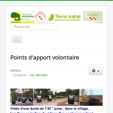
Rechercher
Basculer
la
navigation
Accueil
Points d'apport volontaire
Découverte
Vie Municipale
Détails
Catégorie :
Les déchets
Vie locale
Infos pratiques
Communication
Vous êtes ici :
Accueil
Vie locale
Les déchets
Vidéo d'une durée de 1'30 '' prise , dans le village,