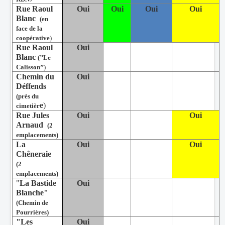
Rue Raoul
Oui
Oui
Oui
Oui
Blanc
(en
face de la
coopérative
)
Rue Raoul
Oui
Blanc
(’’Le
Calisson’’
)
Chemin du
Oui
Déffends
(près du
e
)
cimetièr
Rue Jules
Oui
Oui
Arnaud
(2
emplacements)
La
Oui
Oui
Chêneraie
(2
emplacements)
"
La Bastide
Oui
Blanche"
(Chemin de
Pourrières)
"Les
Oui