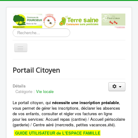
Rechercher
Basculer
la
navigation
Accueil
Portail Citoyen
Découverte
Vie Municipale
Détails
Catégorie :
Vie locale
Vie locale
Le portail citoyen, qui
nécessite une inscription préalable
,
Infos pratiques
vous permet de gérer les inscriptions, déclarer les absences
de vos enfants, consulter et régler vos factures en ligne
Communication
pour les services: Accueil repas (cantine) / Accueil périscolaire
(garderie) / Centre aéré (mercredis, petites vacances,été).
Vous êtes ici :
Accueil
PORTAIL FAMILLE
GUIDE UTILISATEUR de L'ESPACE FAMILLE