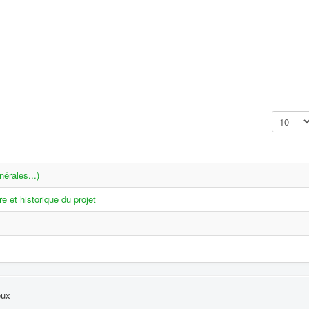
Affichage
érales...)
re et historique du projet
eux