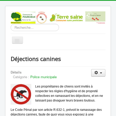
Rechercher
Basculer
la
navigation
Accueil
Déjections canines
Découverte
Vie Municipale
Détails
Catégorie :
Police municipale
Vie locale
Les propriétaires de chiens sont invités à
Infos pratiques
respecter les règles d'hygiène et de propreté
collectives en ramassant les déjections, et en ne
Communication
laissant pas divaguer leurs braves toutous.
Vous êtes ici :
Accueil
Vie Municipale
Le Code Pénal par son article R.632-1, prévoit le ramassage des
Police municipale
Déjections canines
déjections canines, faute de quoi vous vous exposez à une