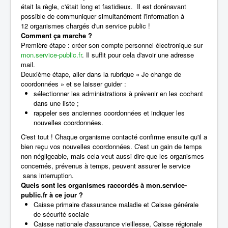
Service en ligne de changement de coordonnées
était la règle, c'était long et fastidieux.
Il est dorénavant
possible de communiquer simultanément l'information à
12 organismes chargés d'un service public !
Comment ça marche ?
Première étape : créer son compte personnel électronique sur
mon.service-public.fr
. Il suffit pour cela d'avoir une adresse
mail.
Deuxième étape, aller dans la rubrique « Je change de
coordonnées » et se laisser guider :
sélectionner les administrations à prévenir en les cochant
dans une liste ;
rappeler ses anciennes coordonnées et indiquer les
nouvelles coordonnées.
C'est tout ! Chaque organisme contacté confirme ensuite qu'il a
bien reçu vos nouvelles coordonnées. C'est un gain de temps
non négligeable, mais cela veut aussi dire que les organismes
concernés, prévenus à temps, peuvent assurer le service
sans interruption.
Quels sont les organismes raccordés à mon.service-
public.fr à ce jour ?
Caisse primaire d'assurance maladie et Caisse générale
de sécurité sociale
Caisse nationale d'assurance vieillesse, Caisse régionale