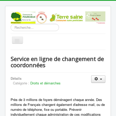
Rechercher
Basculer
la
navigation
Accueil
Service en ligne de changement de
Découverte
coordonnées
Vie Municipale
Détails
Vie locale
Catégorie :
Droits et démarches
Infos pratiques
Communication
Près de 3 millions de foyers déménagent chaque année. Des
millions de Français changent également d'adresse mail, ou de
Vous êtes ici :
Accueil
Infos pratiques
numéro de téléphone, fixe ou portable. Prévenir
Droits et démarches
individuellement chaque administration de ces modifications