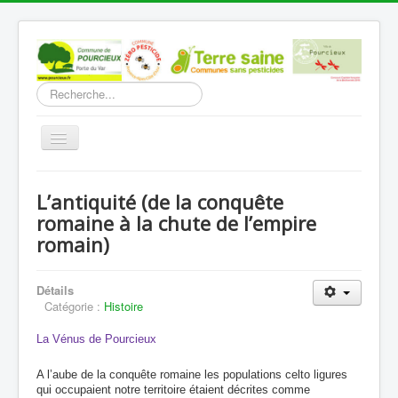
Rechercher
Basculer
la
navigation
Accueil
L’antiquité (de la conquête
Découverte
romaine à la chute de l’empire
romain)
Vie Municipale
Vie locale
Détails
Infos pratiques
Catégorie :
Histoire
Communication
La Vénus de Pourcieux
Vous êtes ici :
Accueil
Découverte
L'histoire
A l’aube de la conquête romaine les populations celto ligures
L’antiquité (de la conquête romaine à la chute de l’empire
qui occupaient notre territoire étaient décrites comme