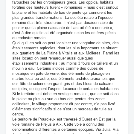
romain)
farouches par les chroniqueurs grecs, Les oppida, habitats
fortifiés des hauteurs furent « romanisés » mais c’est surtout
la plaine et les habitats de bas de pente qui connurent les
plus grandes transformations. La société rurale à l’époque
romaine était très structurée. Il n’est pas déraisonnable de
penser que la plaine naissante de l’arc ait été « centurié »,
c'est-à-dire qu’elle ait été organisée selon les critères précis
du cadastre romain.
Quoi qu’il en soit on peut localiser une vingtaine de sites, des
établissements agricoles, dont les plus importants se situent
aux quartiers de La Plaine à Vitalis et aux Molières. Parmi les
sites locaux on peut remarquer aussi quelques
établissements industriels : au moins 3 fours de tuiliers et un
moulin à eau. Certains indices comme des cubes de
mosaïque en pâte de verre, des éléments de placage en
marbre local ou autre, des éléments architecturaux tels que
des fûts de colonne en granit gris et des blocs de calcaire
sculptés, soulignent l’aspect luxueux de certaines habitations.
Si le territoire est riche en vestiges romains, que ce soit dans
la plaine ou plus au sud au bas des pentes des zones
collinaires, le village proprement dit par contre, n’a pas livré
d’éléments significatifs si ce n’est un morceau de tuile au
centre.
Le territoire de Pourcieux est traversé d’Ouest en Est par la
voie romaine de Fréjus à Aix. Cette voie a connu des
dénominations différentes à certaines époques. Via Julia, Via